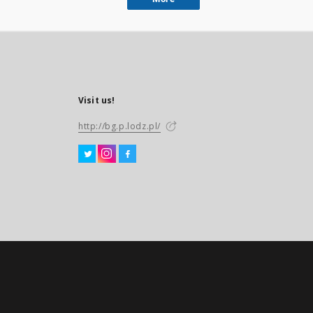
Visit us!
http://bg.p.lodz.pl/