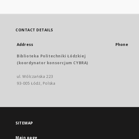
CONTACT DETAILS
Address
Phone
Biblioteka Politechniki Łódzkiej
(koordynator konsorcjum CYBRA)
ul. Wólczańska 223
93-005 Łódź, Polska
SITEMAP
Main page