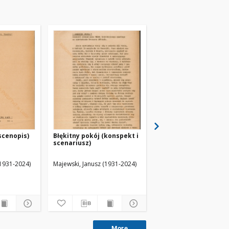
scenopis)
Błękitny pokój (konspekt i
Błękitny pokój
scenariusz)
(scenariusz)
(1931-2024)
Majewski, Janusz (1931-2024)
Majewski, Janusz (1931-
More