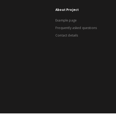
About Project
Example page
Frequently asked questions
Contact details