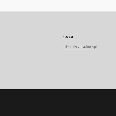
E-Mail
admin@cybra.lodz.pl