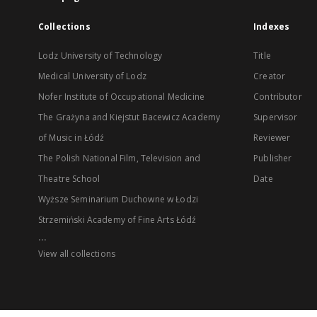
Collections
Indexes
Lodz University of Technology
Title
Medical University of Lodz
Creator
Nofer Institute of Occupational Medicine
Contributor
The Grażyna and Kiejstut Bacewicz Academy
Supervisor
of Music in Łódź
Reviewer
The Polish National Film, Television and
Publisher
Theatre School
Date
Wyższe Seminarium Duchowne w Łodzi
Strzemiński Academy of Fine Arts Łódź
...
View all collections