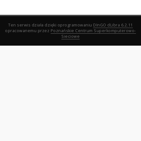
Ten serwis działa dzięki oprogramowaniu
DInGO dLibra 6.2.11
opracowanemu przez
Poznańskie Centrum Superkomputerowo-
Sieciowe