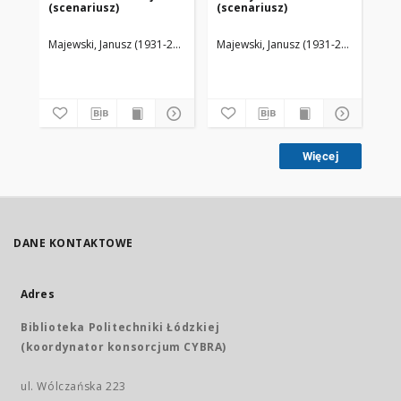
(scenariusz)
(scenariusz)
(s
Majewski, Janusz (1931-2024)
Majewski, Janusz (1931-2024)
Maj
Więcej
DANE KONTAKTOWE
Adres
Biblioteka Politechniki Łódzkiej
(koordynator konsorcjum CYBRA)
ul. Wólczańska 223