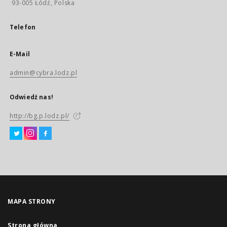
93-005 Łódź, Polska
Telefon
E-Mail
admin@cybra.lodz.pl
Odwiedź nas!
http://bg.p.lodz.pl/
MAPA STRONY
Strona główna