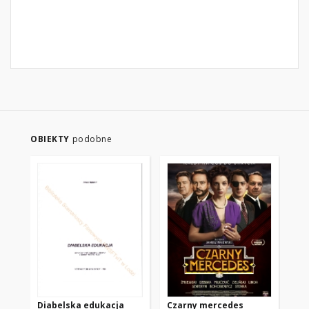
OBIEKTY
podobne
Diabelska edukacja
Czarny mercedes
Cz