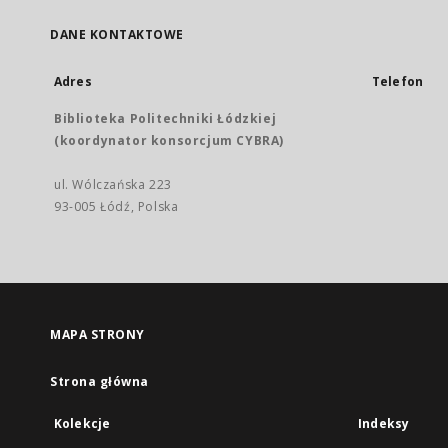
DANE KONTAKTOWE
Adres
Telefon
Biblioteka Politechniki Łódzkiej
(koordynator konsorcjum CYBRA)
ul. Wólczańska 223
93-005 Łódź, Polska
MAPA STRONY
Strona główna
Kolekcje
Indeksy