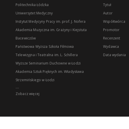
Politechnika Łódzka
Tytuł
Uniwersytet Medyczny
Autor
Instytut Medycyny Pracy im. prof. J. Nofera
Współtwórca
Akademia Muzyczna im. Grażyny i Kiejstuta
Promotor
Bacewiczów
Recenzent
Państwowa Wyższa Szkoła Filmowa
Wydawca
Telewizyjna i Teatralna im. L. Schillera
Data wydania
Wyższe Seminarium Duchowne w Łodzi
Akademia Sztuk Pięknych im. Władysława
Strzemińskiego w Łodzi
...
Zobacz więcej