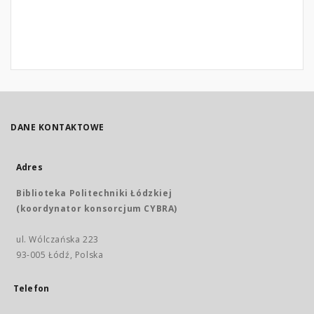
DANE KONTAKTOWE
Adres
Biblioteka Politechniki Łódzkiej
(koordynator konsorcjum CYBRA)
ul. Wólczańska 223
93-005 Łódź, Polska
Telefon