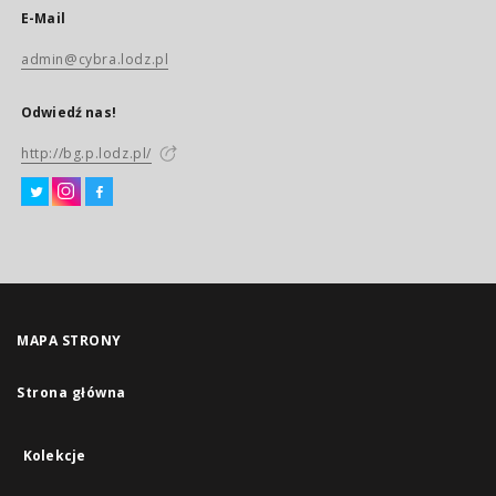
E-Mail
admin@cybra.lodz.pl
Odwiedź nas!
http://bg.p.lodz.pl/
MAPA STRONY
Strona główna
Kolekcje