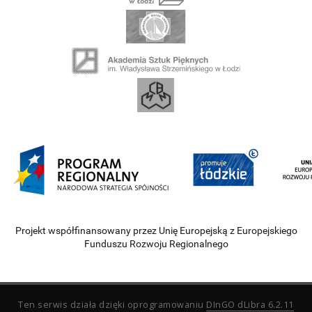
Projekt współfinansowany przez Unię Europejską z Europejskiego
Funduszu Rozwoju Regionalnego
Ten serwis działa dzięki oprogramowaniu
DInGO dLibra 6.2.11