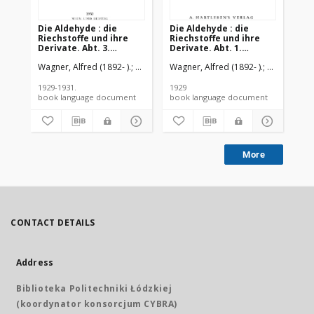
Die Aldehyde : die
Die Aldehyde : die
Die
Riechstoffe und ihre
Riechstoffe und ihre
Ri
Derivate. Abt. 3.
Derivate. Abt. 1.
Der
Aromatische
Aldehyde der
Al
Wagner, Alfred (1892- ).
Elze, F.
Burger, Alfons M.
Wagner, Alfred (1892- ).
Elze, F.
Burg
Wag
Oxyaldehyde mit
aliphatischen Reihe
al
gesättigter
Seitenkette,
1929-1931.
1929
192
zweiwertige
book language document
book language document
Oxyaldehyde, Äther
aromatischer
Oxyaldehyde mit
gesättigter und
ungesättigter
More
Seitenkette,
Aroxylaldehyde
CONTACT DETAILS
Address
Biblioteka Politechniki Łódzkiej
(koordynator konsorcjum CYBRA)