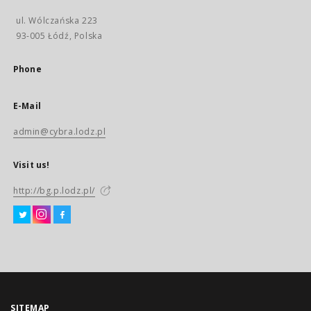
ul. Wólczańska 223
93-005 Łódź, Polska
Phone
E-Mail
admin@cybra.lodz.pl
Visit us!
http://bg.p.lodz.pl/
SITEMAP