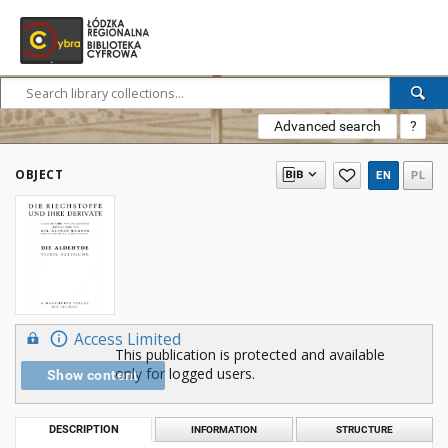
Advanced search
?
OBJECT
EN
PL
Access Limited
This publication is protected and available
only for logged users.
Show content
DESCRIPTION
INFORMATION
STRUCTURE