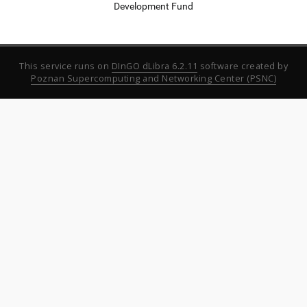
Development Fund
This service runs on
DInGO dLibra 6.2.11
software created by
Poznan Supercomputing and Networking Center (PSNC)