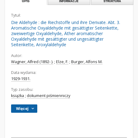
OPIS
INFORMACJE
STRUKTURA
Tytuł:
Die Aldehyde : die Riechstoffe und ihre Derivate. Abt. 3.
Aromatische Oxyaldehyde mit gesättigter Seitenkette,
zweiwertige Oxyaldehyde, Äther aromatischer
Oxyaldehyde mit gesättigter und ungesättigter
Seitenkette, Aroxylaldehyde
Autor:
Wagner, Alfred (1892- ).
;
Elze, F.
;
Burger, Alfons M.
Data wydania:
1929-1931.
Typ zasobu:
książka
;
dokument piśmienniczy
Więcej