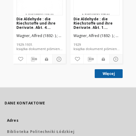
Die Aldehyde : die
Die Aldehyde : die
Die
Riechstoffe und ihre
Riechstoffe und ihre
Ri
Derivate. Abt. 4.
Derivate. Abt. 1.
Der
Patentregister,
Aldehyde der
Al
Wagner, Alfred (1892- ).
Elze, F.
Burger, Alfons M.
Wagner, Alfred (1892- ).
Elze, F.
Burg
Wag
Patentverzeichnis,
aliphatischen Reihe
al
Autorenregister und
alphabetisches
1929-1931.
1929
192
Sachregister zu
książka dokument piśmienniczy
książka dokument piśmienniczy
Abteilung 1 bis 4
Więcej
DANE KONTAKTOWE
Adres
Biblioteka Politechniki Łódzkiej