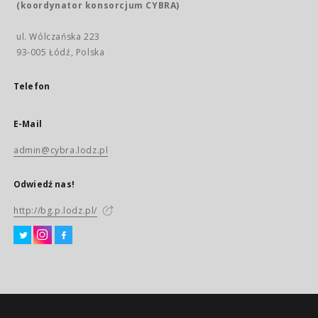
(koordynator konsorcjum CYBRA)
ul. Wólczańska 223
93-005 Łódź, Polska
Telefon
E-Mail
admin@cybra.lodz.pl
Odwiedź nas!
http://bg.p.lodz.pl/