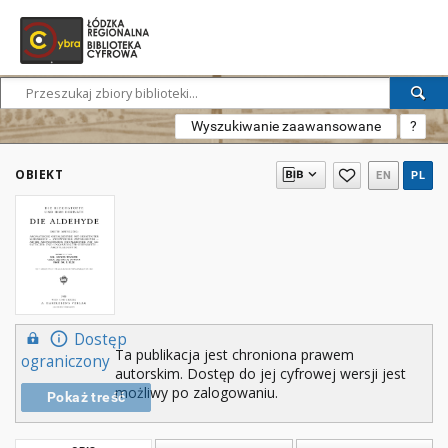
Wyszukiwanie zaawansowane
?
OBIEKT
EN
PL
Dostęp
Ta publikacja jest chroniona prawem
ograniczony
autorskim. Dostęp do jej cyfrowej wersji jest
możliwy po zalogowaniu.
Pokaż treść