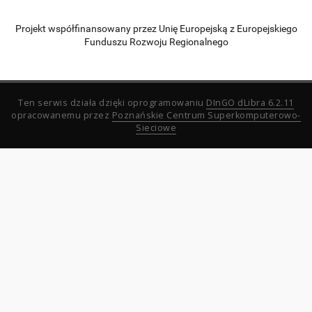
Projekt współfinansowany przez Unię Europejską z Europejskiego
Funduszu Rozwoju Regionalnego
Ten serwis działa dzięki oprogramowaniu
DInGO dLibra 6.2.11
opracowanemu przez
Poznańskie Centrum Superkomputerowo-
Sieciowe