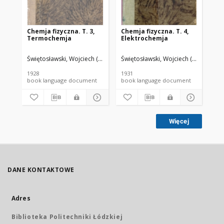
Chemja fizyczna. T. 3,
Chemja fizyczna. T. 4,
Che
Termochemja
Elektrochemja
St
ch
Świętosławski, Wojciech (1881-1968).
Świętosławski, Wojciech (1881-1968)
Świ
1928
1931
192
book language document
book language document
Więcej
DANE KONTAKTOWE
Adres
Biblioteka Politechniki Łódzkiej