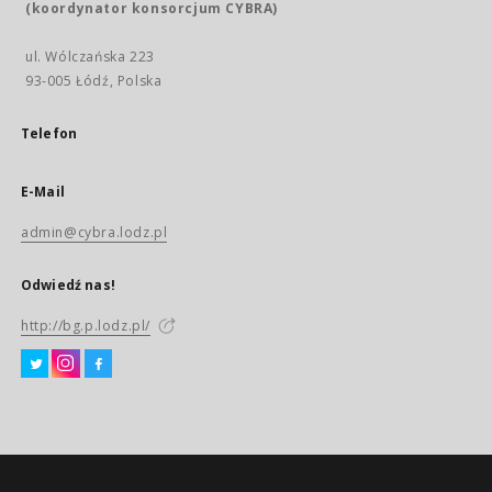
(koordynator konsorcjum CYBRA)
ul. Wólczańska 223
93-005 Łódź, Polska
Telefon
E-Mail
admin@cybra.lodz.pl
Odwiedź nas!
http://bg.p.lodz.pl/