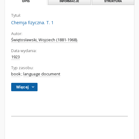
OPIS
INFORMACJE
STRUKTURA
Tytuł:
Chemja fizyczna. T. 1
Autor:
Świętosławski, Wojciech (1881-1968).
Data wydania:
1923
Typ zasobu:
book
;
language document
Więcej