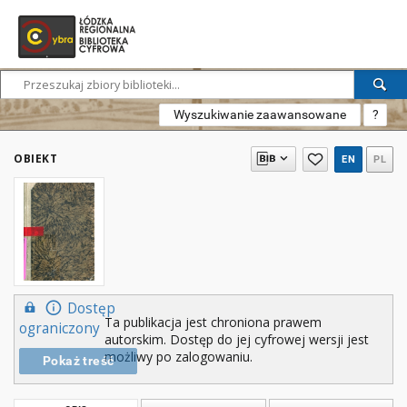
Wyszukiwanie zaawansowane
?
OBIEKT
EN
PL
Dostęp
Ta publikacja jest chroniona prawem
ograniczony
autorskim. Dostęp do jej cyfrowej wersji jest
możliwy po zalogowaniu.
Pokaż treść