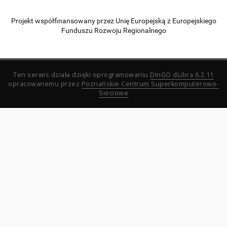
Projekt współfinansowany przez Unię Europejską z Europejskiego
Funduszu Rozwoju Regionalnego
Ten serwis działa dzięki oprogramowaniu
DInGO dLibra 6.2.11
opracowanemu przez
Poznańskie Centrum Superkomputerowo-
Sieciowe