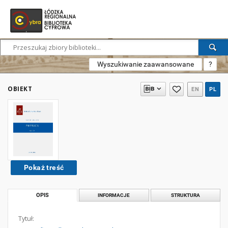
Wyszukiwanie zaawansowane
?
OBIEKT
EN
PL
Pokaż treść
OPIS
INFORMACJE
STRUKTURA
Tytuł: