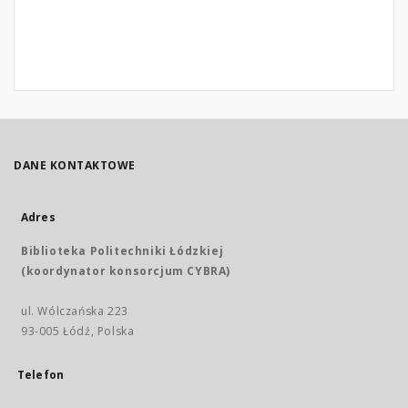
DANE KONTAKTOWE
Adres
Biblioteka Politechniki Łódzkiej
(koordynator konsorcjum CYBRA)
ul. Wólczańska 223
93-005 Łódź, Polska
Telefon