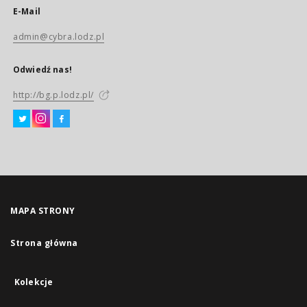
E-Mail
admin@cybra.lodz.pl
Odwiedź nas!
http://bg.p.lodz.pl/
MAPA STRONY
Strona główna
Kolekcje