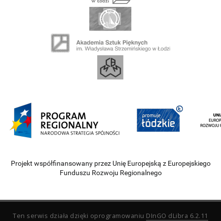
Projekt współfinansowany przez Unię Europejską z Europejskiego
Funduszu Rozwoju Regionalnego
Ten serwis działa dzięki oprogramowaniu
DInGO dLibra 6.2.11