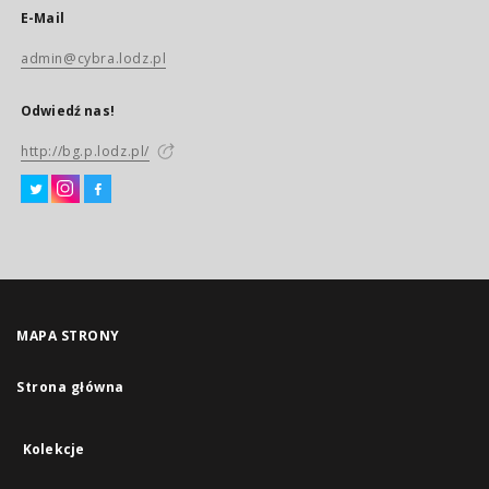
E-Mail
admin@cybra.lodz.pl
Odwiedź nas!
http://bg.p.lodz.pl/
MAPA STRONY
Strona główna
Kolekcje