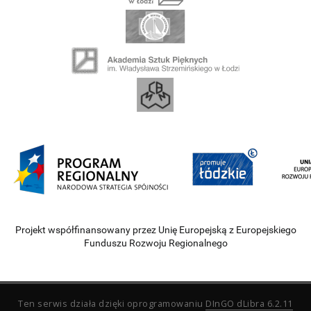
Projekt współfinansowany przez Unię Europejską z Europejskiego
Funduszu Rozwoju Regionalnego
Ten serwis działa dzięki oprogramowaniu
DInGO dLibra 6.2.11