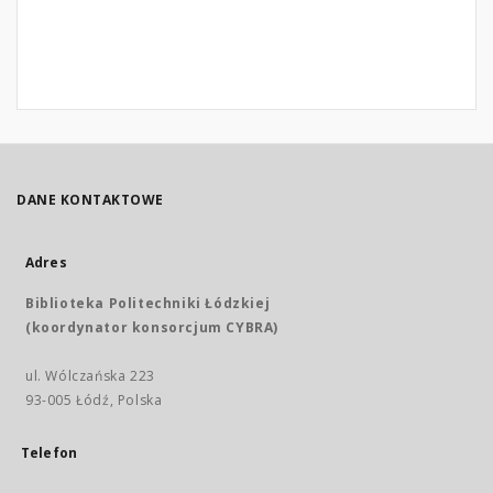
DANE KONTAKTOWE
Adres
Biblioteka Politechniki Łódzkiej
(koordynator konsorcjum CYBRA)
ul. Wólczańska 223
93-005 Łódź, Polska
Telefon