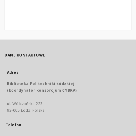
DANE KONTAKTOWE
Adres
Biblioteka Politechniki Łódzkiej
(koordynator konsorcjum CYBRA)
ul. Wólczańska 223
93-005 Łódź, Polska
Telefon