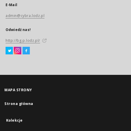
E-Mail
admin@cybra.lodz.pl
Odwiedź nas!
http://bg.p.lodz.pl/
MAPA STRONY
Strona główna
Kolekcje