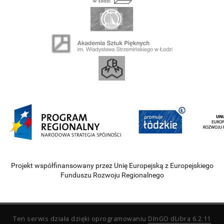
Projekt współfinansowany przez Unię Europejską z Europejskiego
Funduszu Rozwoju Regionalnego
Ten serwis działa dzięki oprogramowaniu
DInGO dLibra 6.2.11