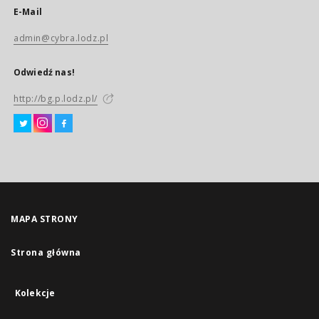
E-Mail
admin@cybra.lodz.pl
Odwiedź nas!
http://bg.p.lodz.pl/
MAPA STRONY
Strona główna
Kolekcje