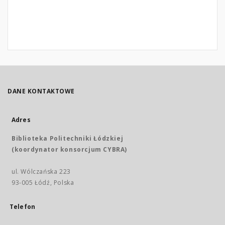
DANE KONTAKTOWE
Adres
Biblioteka Politechniki Łódzkiej
(koordynator konsorcjum CYBRA)
ul. Wólczańska 223
93-005 Łódź, Polska
Telefon