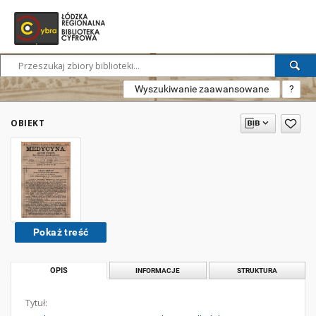
Wyszukiwanie zaawansowane
?
OBIEKT
Pokaż treść
OPIS
INFORMACJE
STRUKTURA
Tytuł: