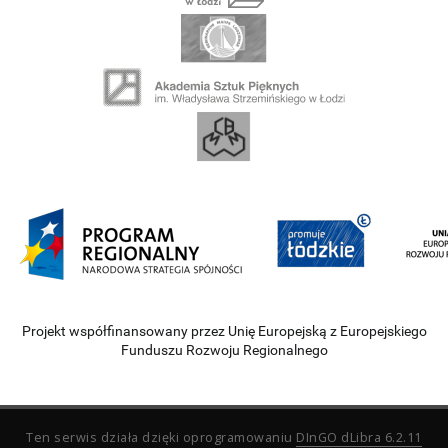
Projekt współfinansowany przez Unię Europejską z Europejskiego
Funduszu Rozwoju Regionalnego
Ten serwis działa dzięki oprogramowaniu
DInGO dLibra 6.2.11