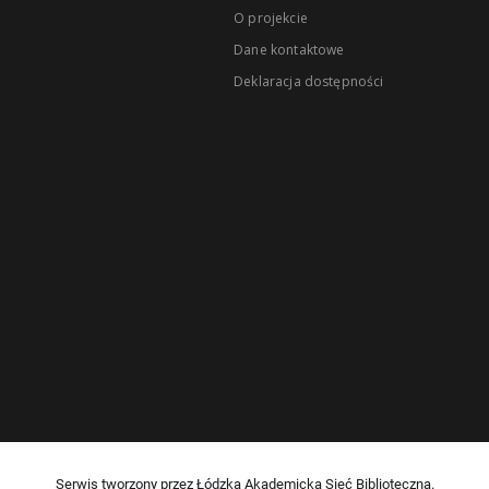
O projekcie
Dane kontaktowe
Deklaracja dostępności
Serwis tworzony przez Łódzką Akademicką Sieć Biblioteczną.