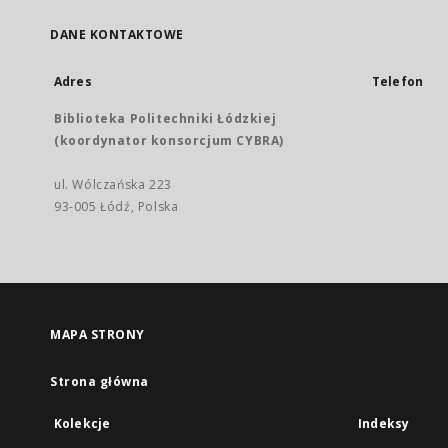
DANE KONTAKTOWE
Adres
Telefon
Biblioteka Politechniki Łódzkiej
(koordynator konsorcjum CYBRA)
ul. Wólczańska 223
93-005 Łódź, Polska
MAPA STRONY
Strona główna
Kolekcje
Indeksy