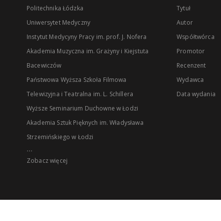
Politechnika Łódzka
Tytuł
Uniwersytet Medyczny
Autor
Instytut Medycyny Pracy im. prof. J. Nofera
Współtwórca
Akademia Muzyczna im. Grażyny i Kiejstuta
Promotor
Bacewiczów
Recenzent
Państwowa Wyższa Szkoła Filmowa
Wydawca
Telewizyjna i Teatralna im. L. Schillera
Data wydania
Wyższe Seminarium Duchowne w Łodzi
Akademia Sztuk Pięknych im. Władysława
Strzemińskiego w Łodzi
...
Zobacz więcej