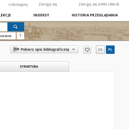
Zaloguj się
Zaloguj się (HAN UMed)
Udostępnij
EKCJE
INDEKSY
HISTORIA PRZEGLĄDANIA
sowane
?
Pobierz opis bibliograficzny
EN
PL
STRUKTURA