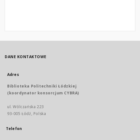
DANE KONTAKTOWE
Adres
Biblioteka Politechniki Łódzkiej
(koordynator konsorcjum CYBRA)
ul. Wólczańska 223
93-005 Łódź, Polska
Telefon