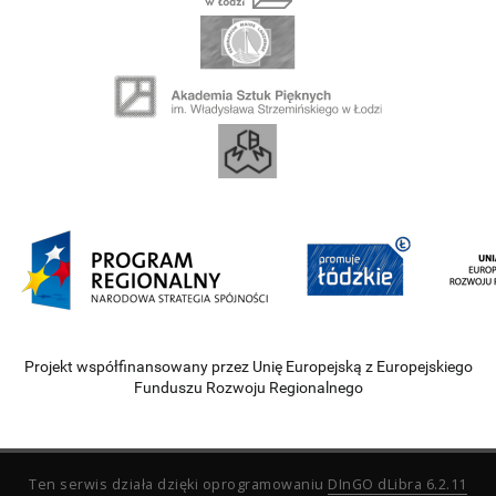
Projekt współfinansowany przez Unię Europejską z Europejskiego
Funduszu Rozwoju Regionalnego
Ten serwis działa dzięki oprogramowaniu
DInGO dLibra 6.2.11