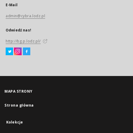
E-Mail
admin@cybra.lodz.pl
Odwiedź nas!
http://bg.p.lodz.pl/
MAPA STRONY
Strona główna
Kolekcje