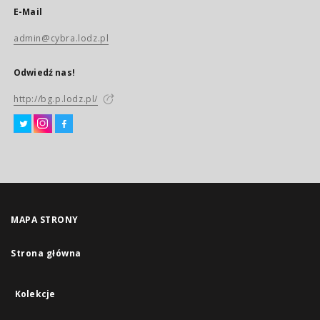
E-Mail
admin@cybra.lodz.pl
Odwiedź nas!
http://bg.p.lodz.pl/
MAPA STRONY
Strona główna
Kolekcje