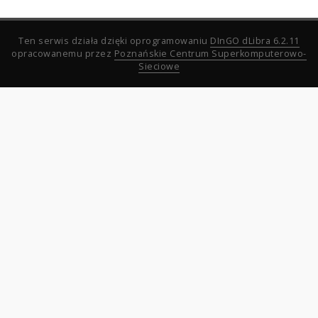
Ten serwis działa dzięki oprogramowaniu
DInGO dLibra 6.2.11
opracowanemu przez
Poznańskie Centrum Superkomputerowo-
Sieciowe