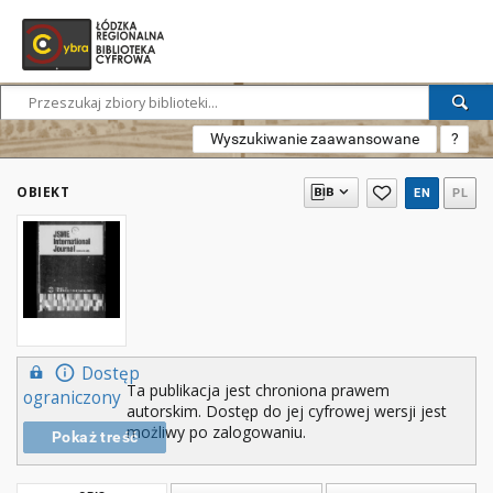
Wyszukiwanie zaawansowane
?
OBIEKT
EN
PL
Dostęp
Ta publikacja jest chroniona prawem
ograniczony
autorskim. Dostęp do jej cyfrowej wersji jest
możliwy po zalogowaniu.
Pokaż treść