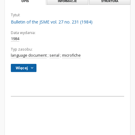
OPIS
INFORMACJE
STRUKTURA
Tytuł:
Bulletin of the JSME vol. 27 no. 231 (1984)
Data wydania:
1984
Typ zasobu:
language document
;
serial
;
microfiche
Więcej