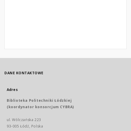
DANE KONTAKTOWE
Adres
Biblioteka Politechniki Łódzkiej
(koordynator konsorcjum CYBRA)
ul. Wólczańska 223
93-005 Łódź, Polska