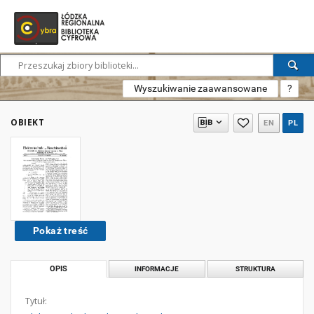
Wyszukiwanie zaawansowane
?
OBIEKT
EN
PL
Pokaż treść
OPIS
INFORMACJE
STRUKTURA
Tytuł: