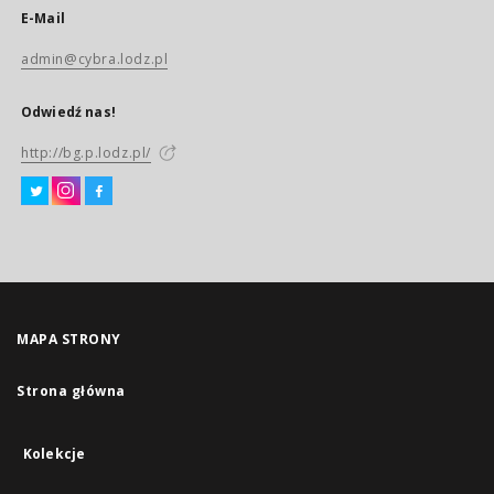
E-Mail
admin@cybra.lodz.pl
Odwiedź nas!
http://bg.p.lodz.pl/
MAPA STRONY
Strona główna
Kolekcje