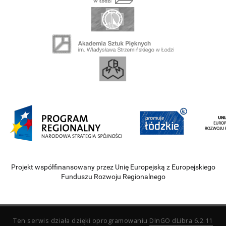
Projekt współfinansowany przez Unię Europejską z Europejskiego
Funduszu Rozwoju Regionalnego
Ten serwis działa dzięki oprogramowaniu
DInGO dLibra 6.2.11