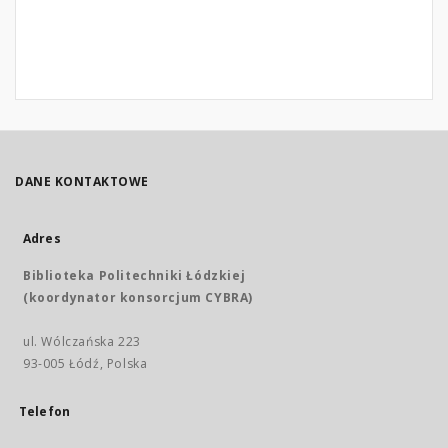
DANE KONTAKTOWE
Adres
Biblioteka Politechniki Łódzkiej
(koordynator konsorcjum CYBRA)
ul. Wólczańska 223
93-005 Łódź, Polska
Telefon