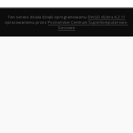
Ten serwis działa dzięki oprogramowaniu
DInGO dLibra 6.2.11
opracowanemu przez
Poznańskie Centrum Superkomputerowo-
Sieciowe