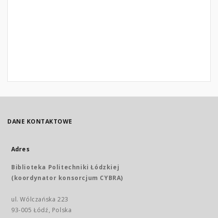
DANE KONTAKTOWE
Adres
Biblioteka Politechniki Łódzkiej
(koordynator konsorcjum CYBRA)
ul. Wólczańska 223
93-005 Łódź, Polska