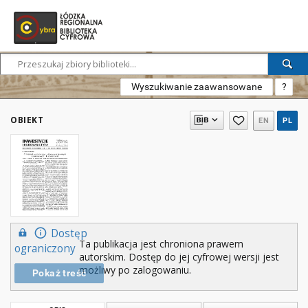
Wyszukiwanie zaawansowane
?
OBIEKT
EN
PL
Dostęp
Ta publikacja jest chroniona prawem
ograniczony
autorskim. Dostęp do jej cyfrowej wersji jest
możliwy po zalogowaniu.
Pokaż treść