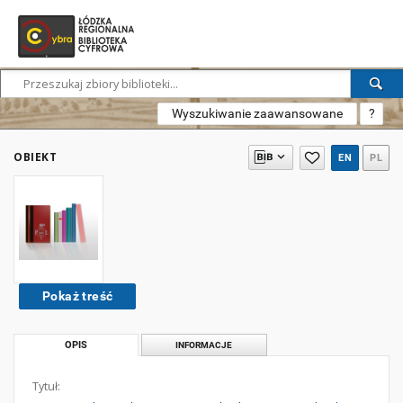
Wyszukiwanie zaawansowane
?
OBIEKT
EN
PL
Pokaż treść
OPIS
INFORMACJE
Tytuł: