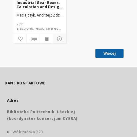
Industrial Gear Boxes.
Calculation and Design
Case Example :
Maciejczyk, Andrzej.
Zdziennicki, Zbigniew.
Politechnika Łódzka. Wy
materiały do wykładów
2011
electronic resource e-educational material
Więcej
DANE KONTAKTOWE
Adres
Biblioteka Politechniki Łódzkiej
(koordynator konsorcjum CYBRA)
ul. Wólczańska 223