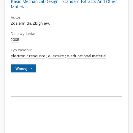
Basic Mechanical Design - Standard Extracts And Other
Materials
Autor:
Zdziennicki, Zbigniew.
Data wydania:
2008
Typ zasobu:
electronic resource
;
e-lecture
;
e-educational material
Więcej