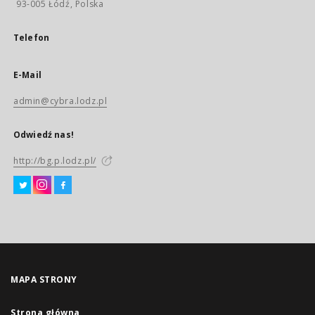
93-005 Łódź, Polska
Telefon
E-Mail
admin@cybra.lodz.pl
Odwiedź nas!
http://bg.p.lodz.pl/
MAPA STRONY
Strona główna