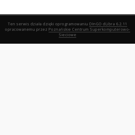
Ten serwis działa dzięki oprogramowaniu
DInGO dLibra 6.2.11
opracowanemu przez
Poznańskie Centrum Superkomputerowo-
Sieciowe