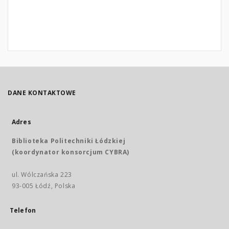
DANE KONTAKTOWE
Adres
Biblioteka Politechniki Łódzkiej
(koordynator konsorcjum CYBRA)
ul. Wólczańska 223
93-005 Łódź, Polska
Telefon