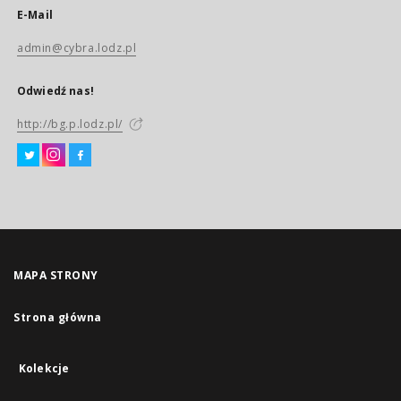
E-Mail
admin@cybra.lodz.pl
Odwiedź nas!
http://bg.p.lodz.pl/
MAPA STRONY
Strona główna
Kolekcje