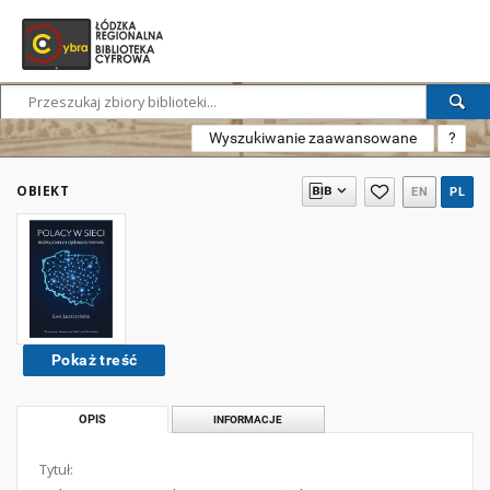
Wyszukiwanie zaawansowane
?
OBIEKT
EN
PL
Pokaż treść
OPIS
INFORMACJE
Tytuł: