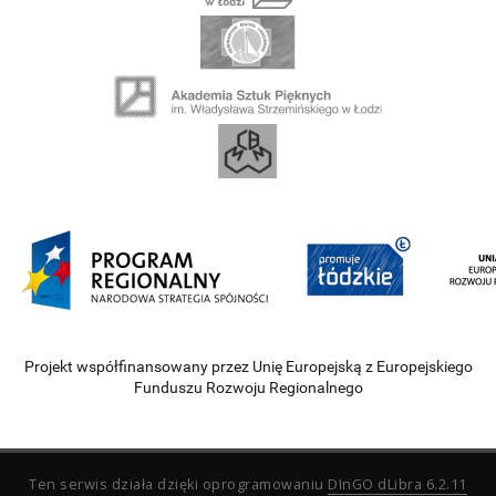
Projekt współfinansowany przez Unię Europejską z Europejskiego
Funduszu Rozwoju Regionalnego
Ten serwis działa dzięki oprogramowaniu
DInGO dLibra 6.2.11