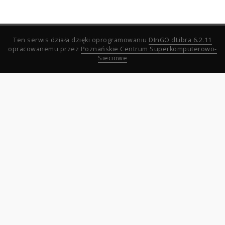
Ten serwis działa dzięki oprogramowaniu
DInGO dLibra 6.2.11
opracowanemu przez
Poznańskie Centrum Superkomputerowo-
Sieciowe