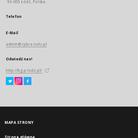
93-005 Łódź, Polska
Telefon
E-Mail
admin@cybra.lodz.pl
Odwiedź nas!
http://bg.p.lodz.pl/
MAPA STRONY
Strona główna