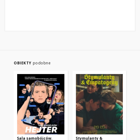
OBIEKTY
podobne
Sala samobójców.
Stymulanty &