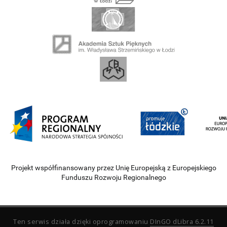
Projekt współfinansowany przez Unię Europejską z Europejskiego
Funduszu Rozwoju Regionalnego
Ten serwis działa dzięki oprogramowaniu
DInGO dLibra 6.2.11