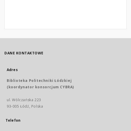
DANE KONTAKTOWE
Adres
Biblioteka Politechniki Łódzkiej
(koordynator konsorcjum CYBRA)
ul. Wólczańska 223
93-005 Łódź, Polska
Telefon