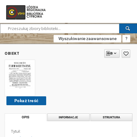
Wyszukiwanie zaawansowane
?
OBIEKT
Pokaż treść
OPIS
INFORMACJE
STRUKTURA
Tytuł: