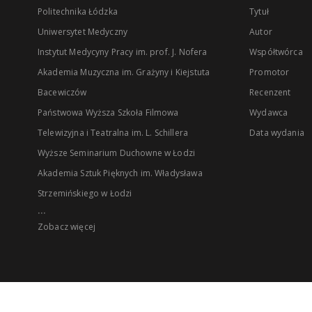
Politechnika Łódzka
Tytuł
Uniwersytet Medyczny
Autor
Instytut Medycyny Pracy im. prof. J. Nofera
Współtwórca
Akademia Muzyczna im. Grażyny i Kiejstuta
Promotor
Bacewiczów
Recenzent
Państwowa Wyższa Szkoła Filmowa
Wydawca
Telewizyjna i Teatralna im. L. Schillera
Data wydania
Wyższe Seminarium Duchowne w Łodzi
Akademia Sztuk Pięknych im. Władysława
Strzemińskiego w Łodzi
...
Zobacz więcej