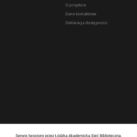
O projekcie
Dane kontaktowe
Deklaracja dostępności
Serwis tworzony przez Łódzką Akademicką Sieć Biblioteczną.