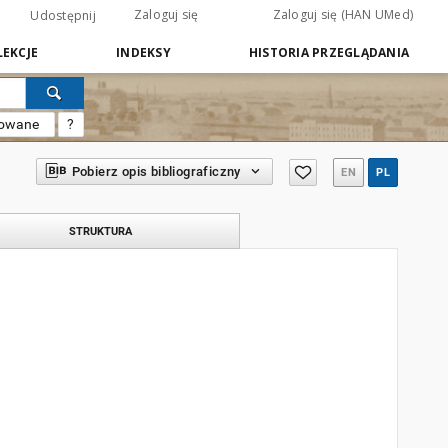
Zaloguj się
Zaloguj się (HAN UMed)
Udostępnij
EKCJE
INDEKSY
HISTORIA PRZEGLĄDANIA
sowane
?
Pobierz opis bibliograficzny
EN
PL
STRUKTURA