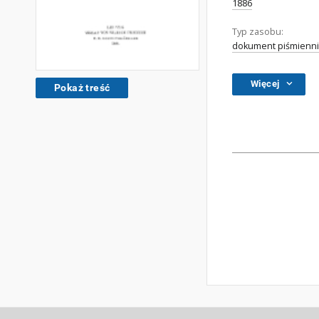
1886
Typ zasobu:
dokument piśmienni
Więcej
Pokaż treść