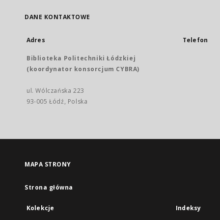
DANE KONTAKTOWE
Adres
Telefon
Biblioteka Politechniki Łódzkiej
(koordynator konsorcjum CYBRA)
ul. Wólczańska 223
93-005 Łódź, Polska
MAPA STRONY
Strona główna
Kolekcje
Indeksy