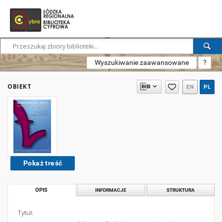
Wyszukiwanie zaawansowane
?
OBIEKT
EN
PL
Pokaż treść
OPIS
INFORMACJE
STRUKTURA
Tytuł: