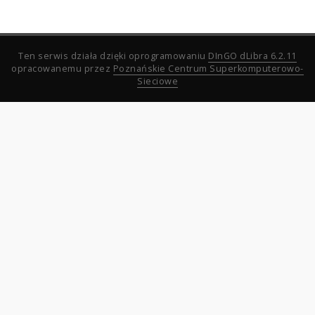
Ten serwis działa dzięki oprogramowaniu
DInGO dLibra 6.2.11
opracowanemu przez
Poznańskie Centrum Superkomputerowo-
Sieciowe