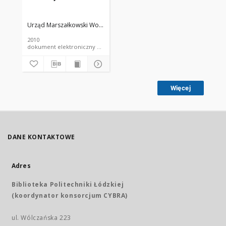
Urząd Marszałkowski Województwa Łódzkiego. Departament Infrastruk
2010
dokument elektroniczny e-wydawnictwo seryjne
Więcej
DANE KONTAKTOWE
Adres
Biblioteka Politechniki Łódzkiej
(koordynator konsorcjum CYBRA)
ul. Wólczańska 223