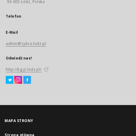
93-005 Łódź, Polska
Telefon
E-Mail
admin@cybra.lodz.pl
Odwiedź nas!
http://bg.p.lodz.pl/
MAPA STRONY
Strona główna