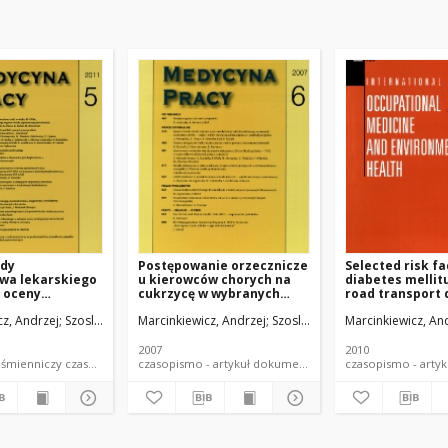
dy
Postępowanie orzecznicze
Selected risk fa
twa lekarskiego
u kierowców chorych na
diabetes melli
 oceny
cukrzycę w wybranych
road transport 
cji
krajach Unii Europejskiej
cz, Andrzej
Szosland, Dorota
Marcinkiewicz, Andrzej
Szosland, Dorota
Marcinkiewicz, An
ch do
a pojazdami u
ej na cukrzycę
2007
2010
dokument piśmienniczy czasopismo - artykuł
czasopismo - artykuł dokument piśmienniczy