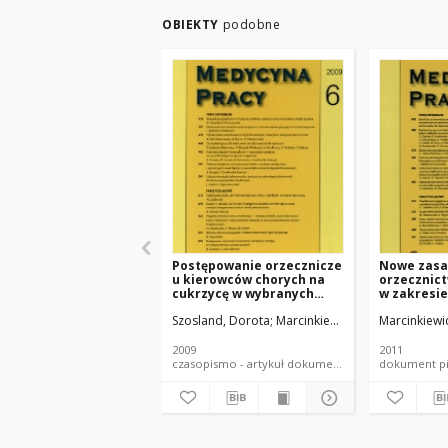
OBIEKTY
podobne
Postępowanie orzecznicze
Nowe zasa
u kierowców chorych na
orzecznic
cukrzycę w wybranych
w zakresie
krajach pozaeuropejskich.
predyspozy
Szosland, Dorota
Marcinkiewicz, Andrzej
Marcinkiewi
zdrowotny
kierowani
osoby chor
2009
2011
czasopismo - artykuł dokument piśmienniczy