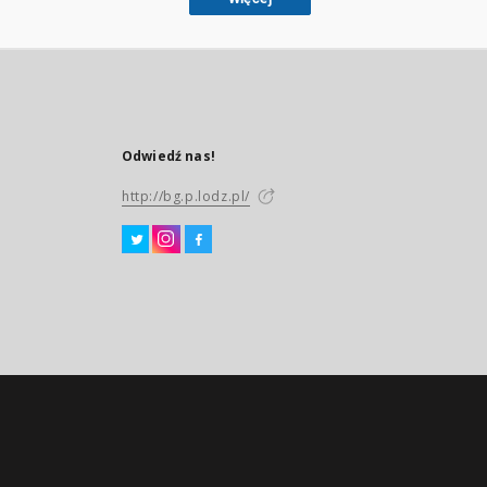
Odwiedź nas!
http://bg.p.lodz.pl/