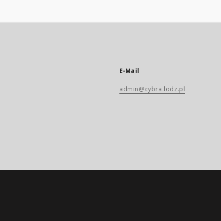
E-Mail
admin@cybra.lodz.pl