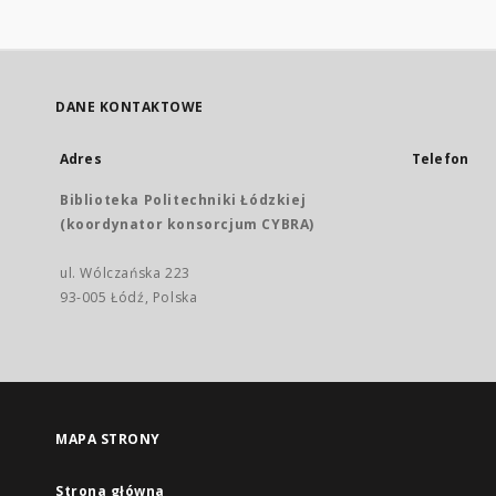
DANE KONTAKTOWE
Adres
Telefon
Biblioteka Politechniki Łódzkiej
(koordynator konsorcjum CYBRA)
ul. Wólczańska 223
93-005 Łódź, Polska
MAPA STRONY
Strona główna