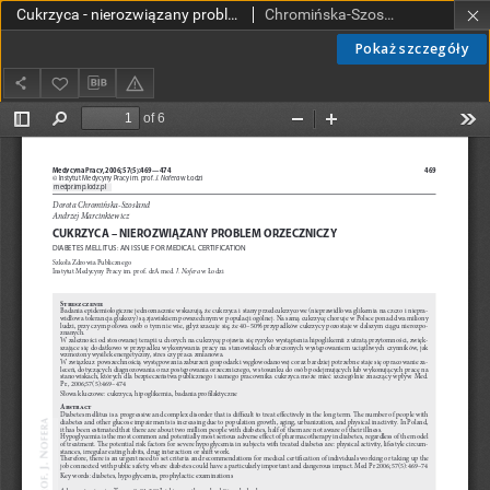
Cukrzyca - nierozwiązany problem orzeczniczy
Chromińska-Szosland, Dorota; Marcinkiewicz, Andrzej
Pokaż szczegóły