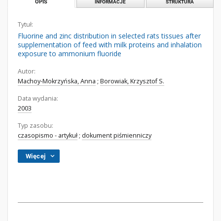
OPIS
INFORMACJE
STRUKTURA
Tytuł:
Fluorine and zinc distribution in selected rats tissues after
supplementation of feed with milk proteins and inhalation
exposure to ammonium fluoride
Autor:
Machoy-Mokrzyńska, Anna
;
Borowiak, Krzysztof S.
Data wydania:
2003
Typ zasobu:
czasopismo - artykuł
;
dokument piśmienniczy
Więcej