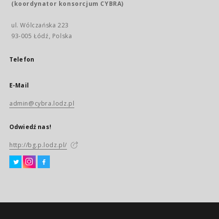
(koordynator konsorcjum CYBRA)
ul. Wólczańska 223
93-005 Łódź, Polska
Telefon
E-Mail
admin@cybra.lodz.pl
Odwiedź nas!
http://bg.p.lodz.pl/