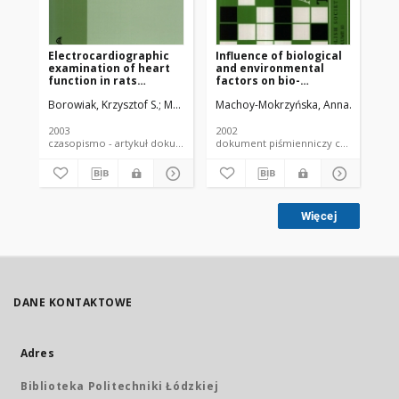
Electrocardiographic
Influence of biological
So
examination of heart
and environmental
mi
function in rats
factors on bio-
ro
exposed to
accumulation of
an
Borowiak, Krzysztof S.
Machoy-Mokrzyńska, Anna
Machoy-Mokrzyńska, Anna
Domański, Leszek
Mokrzyńs
Jan
hallucinogens from
fluorine in lower jaws
am
Psilocybe mushrooms
of ruminants
me
2003
2002
200
czasopismo - artykuł dokument piśmienniczy
dokument piśmienniczy czaso
Więcej
DANE KONTAKTOWE
Adres
Biblioteka Politechniki Łódzkiej