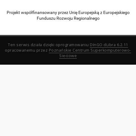
Projekt współfinansowany przez Unię Europejską z Europejskiego
Funduszu Rozwoju Regionalnego
Ten serwis działa dzięki oprogramowaniu
DInGO dLibra 6.2.11
opracowanemu przez
Poznańskie Centrum Superkomputerowo-
Sieciowe