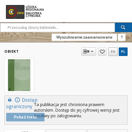
Wyszukiwanie zaawansowane
?
OBIEKT
EN
PL
Dostęp
Ta publikacja jest chroniona prawem
ograniczony
autorskim. Dostęp do jej cyfrowej wersji jest
możliwy po zalogowaniu.
Pokaż treść