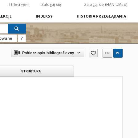
Zaloguj się
Zaloguj się (HAN UMed)
Udostępnij
EKCJE
INDEKSY
HISTORIA PRZEGLĄDANIA
sowane
?
Pobierz opis bibliograficzny
EN
PL
STRUKTURA