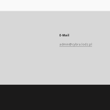
E-Mail
admin@cybra.lodz.pl