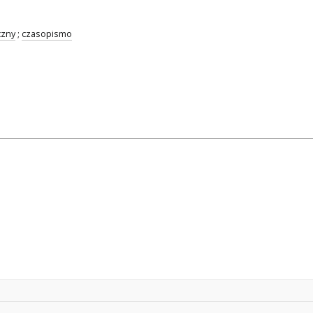
czny
;
czasopismo