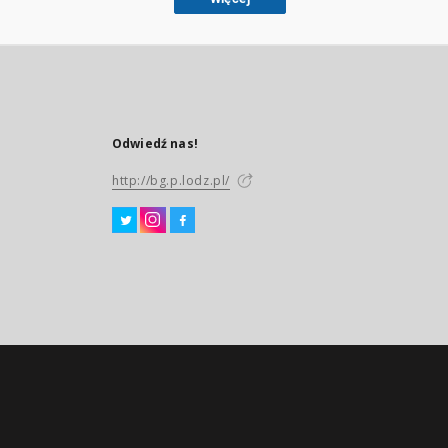
Odwiedź nas!
http://bg.p.lodz.pl/