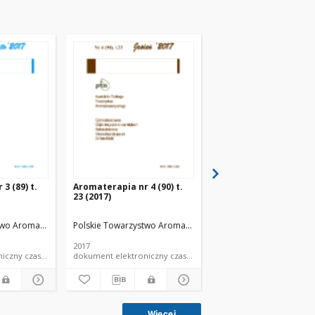
3 (89) t.
Aromaterapia nr 4 (90) t.
Aromaterapia nr 2 (88
23 (2017)
23 (2017)
two Aromaterapeutyczne
Polskie Towarzystwo Aromaterapeutyczne
Polskie Towarzystwo A
2017
2017
dokument elektroniczny czasopismo
dokument elektroniczny czasopismo
Więcej