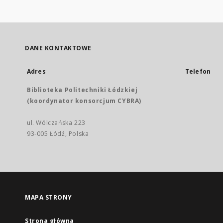
DANE KONTAKTOWE
Adres
Telefon
Biblioteka Politechniki Łódzkiej
(koordynator konsorcjum CYBRA)
ul. Wólczańska 223
93-005 Łódź, Polska
MAPA STRONY
Strona główna