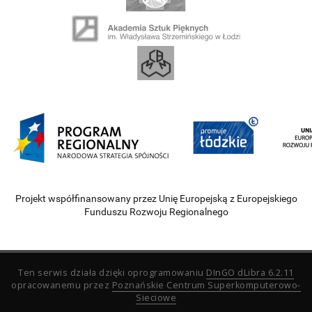
Projekt współfinansowany przez Unię Europejską z Europejskiego
Funduszu Rozwoju Regionalnego
Ten serwis działa dzięki oprogramowaniu
DInGO dLibra 6.2.11
opracowanemu przez
Poznańskie Centrum Superkomputerowo-
Sieciowe