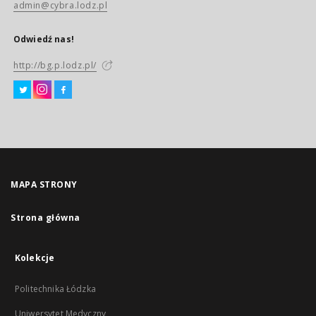
admin@cybra.lodz.pl
Odwiedź nas!
http://bg.p.lodz.pl/
MAPA STRONY
Strona główna
Kolekcje
Politechnika Łódzka
Uniwersytet Medyczny