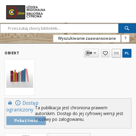
Wyszukiwanie zaawansowane
?
OBIEKT
EN
PL
Dostęp
Ta publikacja jest chroniona prawem
ograniczony
autorskim. Dostęp do jej cyfrowej wersji jest
możliwy po zalogowaniu.
Pokaż treść