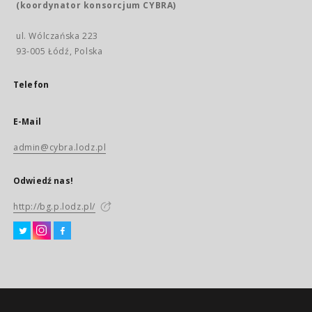
(koordynator konsorcjum CYBRA)
ul. Wólczańska 223
93-005 Łódź, Polska
Telefon
E-Mail
admin@cybra.lodz.pl
Odwiedź nas!
http://bg.p.lodz.pl/