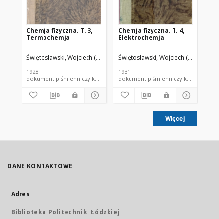
Chemja fizyczna. T. 3,
Chemja fizyczna. T. 4,
Che
Termochemja
Elektrochemja
Świętosławski, Wojciech (1881-1968).
Świętosławski, Wojciech (1881-1968)
Świ
1928
1931
192
dokument piśmienniczy książka
dokument piśmienniczy książka
Więcej
DANE KONTAKTOWE
Adres
Biblioteka Politechniki Łódzkiej