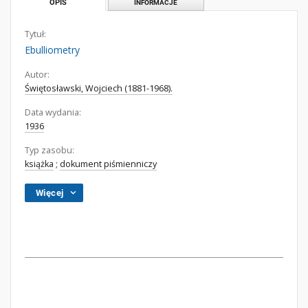
OPIS
INFORMACJE
Tytuł:
Ebulliometry
Autor:
Świętosławski, Wojciech (1881-1968).
Data wydania:
1936
Typ zasobu:
książka
;
dokument piśmienniczy
Więcej