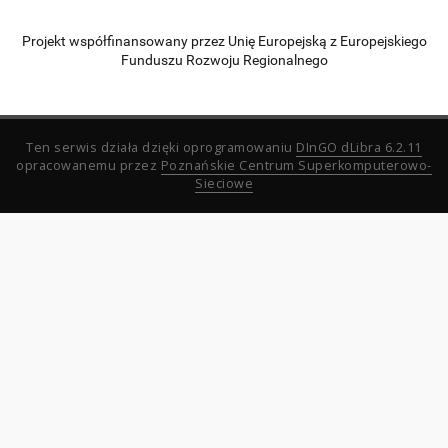
Projekt współfinansowany przez Unię Europejską z Europejskiego
Funduszu Rozwoju Regionalnego
Ten serwis działa dzięki oprogramowaniu
DInGO dLibra 6.2.11
opracowanemu przez
Poznańskie Centrum Superkomputerowo-
Sieciowe