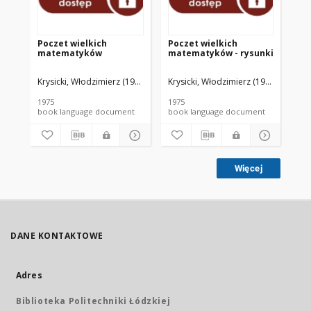
Poczet wielkich
Poczet wielkich
Iks
matematyków
matematyków - rysunki
Krysicki, Włodzimierz (1905-2001).
Krysicki, Włodzimierz (1905-2001).
Kry
1975
1975
197
book language document
book language document
Więcej
DANE KONTAKTOWE
Adres
Biblioteka Politechniki Łódzkiej