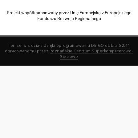
Projekt współfinansowany przez Unię Europejską z Europejskiego
Funduszu Rozwoju Regionalnego
Ten serwis działa dzięki oprogramowaniu
DInGO dLibra 6.2.11
opracowanemu przez
Poznańskie Centrum Superkomputerowo-
Sieciowe