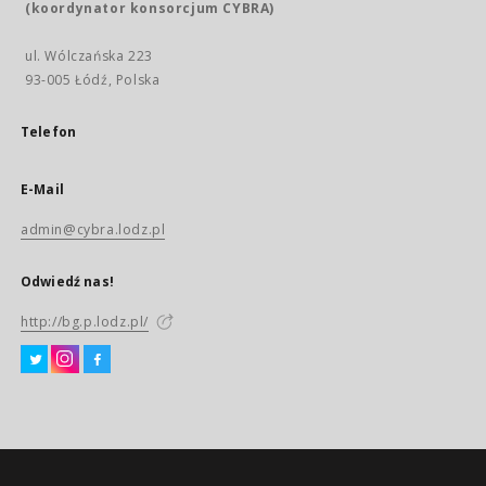
(koordynator konsorcjum CYBRA)
ul. Wólczańska 223
93-005 Łódź, Polska
Telefon
E-Mail
admin@cybra.lodz.pl
Odwiedź nas!
http://bg.p.lodz.pl/