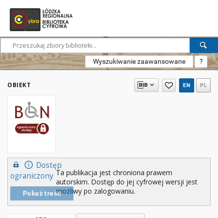
Wyszukiwanie zaawansowane
?
OBIEKT
EN
PL
Dostęp
Ta publikacja jest chroniona prawem
ograniczony
autorskim. Dostęp do jej cyfrowej wersji jest
możliwy po zalogowaniu.
Pokaż treść