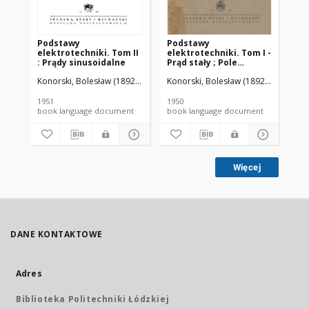
Podstawy
Podstawy
Te
elektrotechniki. Tom II
elektrotechniki. Tom I -
cz
: Prądy sinusoidalne
Prąd stały ; Pole
el
elektryczne i
Konorski, Bolesław (1892-1986).
Konorski, Bolesław (1892-1986).
Kon
magnetyczne
1951
1950
195
book language document
book language document
Więcej
DANE KONTAKTOWE
Adres
Biblioteka Politechniki Łódzkiej