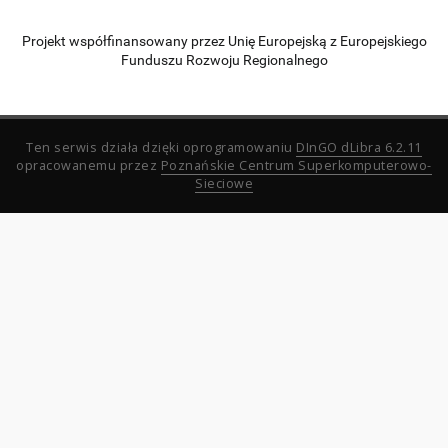
Projekt współfinansowany przez Unię Europejską z Europejskiego
Funduszu Rozwoju Regionalnego
Ten serwis działa dzięki oprogramowaniu
DInGO dLibra 6.2.11
opracowanemu przez
Poznańskie Centrum Superkomputerowo-
Sieciowe