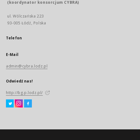
(koordynator konsorcjum CYBRA)
ul. Wólczańska 223
93-005 Łódź, Polska
Telefon
E-Mail
admin@cybra.lodz.pl
Odwiedź nas!
http://bg.p.lodz.pl/