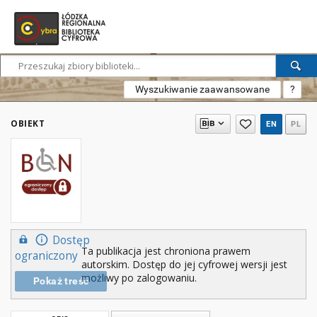
Wyszukiwanie zaawansowane
?
OBIEKT
EN
PL
Dostęp
Ta publikacja jest chroniona prawem
ograniczony
autorskim. Dostęp do jej cyfrowej wersji jest
możliwy po zalogowaniu.
Pokaż treść