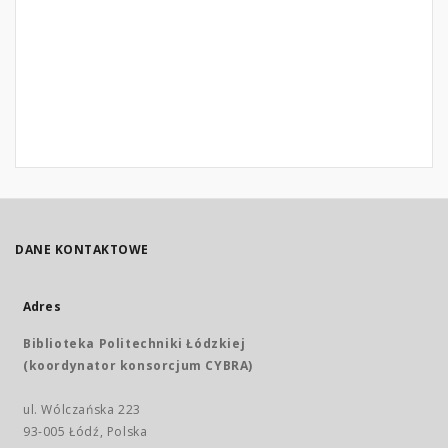
DANE KONTAKTOWE
Adres
Biblioteka Politechniki Łódzkiej
(koordynator konsorcjum CYBRA)
ul. Wólczańska 223
93-005 Łódź, Polska