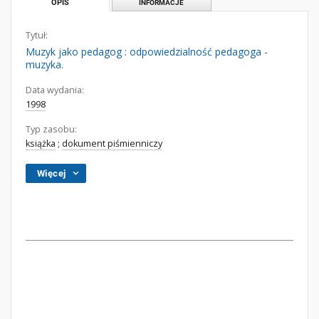
OPIS
INFORMACJE
Tytuł:
Muzyk jako pedagog : odpowiedzialność pedagoga -
muzyka.
Data wydania:
1998
Typ zasobu:
książka
;
dokument piśmienniczy
Więcej