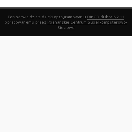
Ten serwis działa dzięki oprogramowaniu
DInGO dLibra 6.2.11
opracowanemu przez
Poznańskie Centrum Superkomputerowo-
Sieciowe