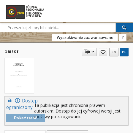
Wyszukiwanie zaawansowane
?
OBIEKT
EN
PL
Dostęp
Ta publikacja jest chroniona prawem
ograniczony
autorskim. Dostęp do jej cyfrowej wersji jest
możliwy po zalogowaniu.
Pokaż treść