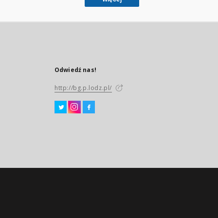
Odwiedź nas!
http://bg.p.lodz.pl/