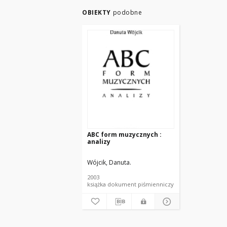
OBIEKTY
podobne
ABC form muzycznych :
analizy
Wójcik, Danuta.
2003
książka dokument piśmienniczy