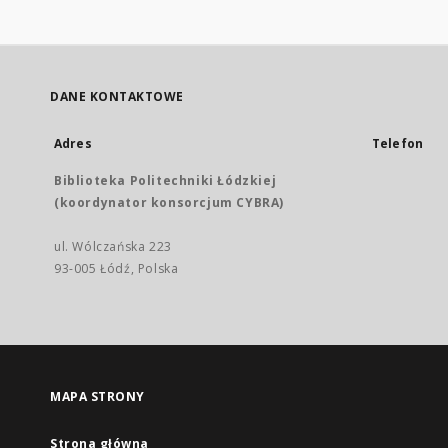
DANE KONTAKTOWE
Adres
Telefon
Biblioteka Politechniki Łódzkiej
(koordynator konsorcjum CYBRA)
ul. Wólczańska 223
93-005 Łódź, Polska
MAPA STRONY
Strona główna