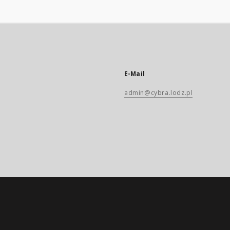
E-Mail
admin@cybra.lodz.pl