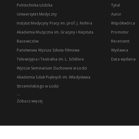
Politechnika Łódzka
Tytuł
Uniwersytet Medyczny
Autor
Instytut Medycyny Pracy im. prof. J. Nofera
Współtwórca
Akademia Muzyczna im. Grażyny i Kiejstuta
Promotor
Bacewiczów
Recenzent
Państwowa Wyższa Szkoła Filmowa
Wydawca
Telewizyjna i Teatralna im. L. Schillera
Data wydania
Wyższe Seminarium Duchowne w Łodzi
Akademia Sztuk Pięknych im. Władysława
Strzemińskiego w Łodzi
...
Zobacz więcej