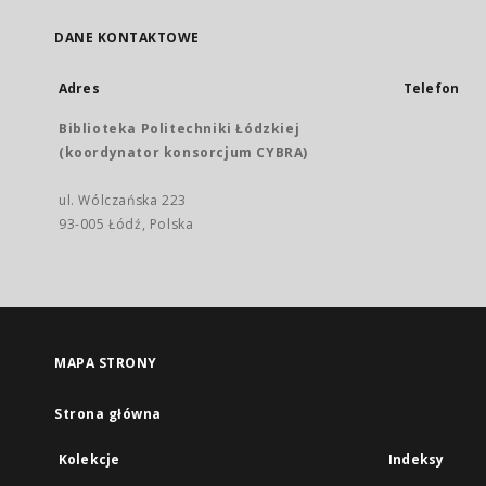
DANE KONTAKTOWE
Adres
Telefon
Biblioteka Politechniki Łódzkiej
(koordynator konsorcjum CYBRA)
ul. Wólczańska 223
93-005 Łódź, Polska
MAPA STRONY
Strona główna
Kolekcje
Indeksy