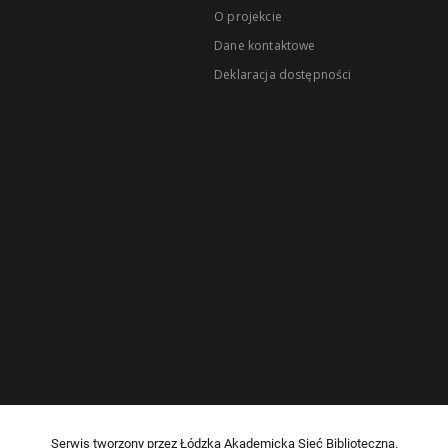
O projekcie
Dane kontaktowe
Deklaracja dostępności
Serwis tworzony przez Łódzką Akademicką Sieć Biblioteczną.