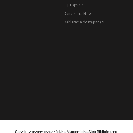
O projekcie
Dane kontaktowe
Deklaracja dostępności
Serwis tworzony przez Łódzką Akademicką Sieć Biblioteczną.