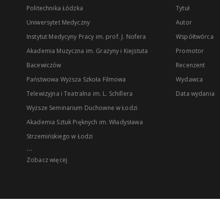
Politechnika Łódzka
Tytuł
Uniwersytet Medyczny
Autor
Instytut Medycyny Pracy im. prof. J. Nofera
Współtwórca
Akademia Muzyczna im. Grażyny i Kiejstuta
Promotor
Bacewiczów
Recenzent
Państwowa Wyższa Szkoła Filmowa
Wydawca
Telewizyjna i Teatralna im. L. Schillera
Data wydania
Wyższe Seminarium Duchowne w Łodzi
Akademia Sztuk Pięknych im. Władysława
Strzemińskiego w Łodzi
...
Zobacz więcej