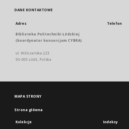
DANE KONTAKTOWE
Adres
Telefon
Biblioteka Politechniki Łódzkiej
(koordynator konsorcjum CYBRA)
ul. Wólczańska 223
93-005 Łódź, Polska
MAPA STRONY
Strona główna
Kolekcje
Indeksy