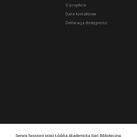
O projekcie
Dane kontaktowe
Deklaracja dostępności
Serwis tworzony przez Łódzką Akademicką Sieć Biblioteczną.