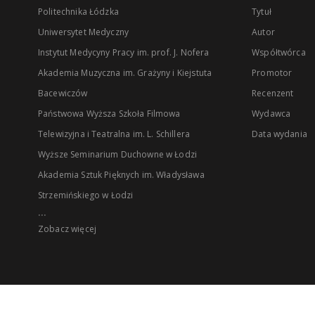
Politechnika Łódzka
Tytuł
Uniwersytet Medyczny
Autor
Instytut Medycyny Pracy im. prof. J. Nofera
Współtwórca
Akademia Muzyczna im. Grażyny i Kiejstuta
Promotor
Bacewiczów
Recenzent
Państwowa Wyższa Szkoła Filmowa
Wydawca
Telewizyjna i Teatralna im. L. Schillera
Data wydania
Wyższe Seminarium Duchowne w Łodzi
Akademia Sztuk Pięknych im. Władysława
Strzemińskiego w Łodzi
...
Zobacz więcej