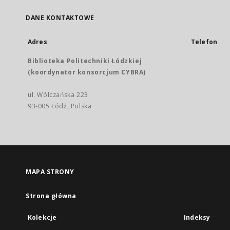
DANE KONTAKTOWE
Adres
Telefon
Biblioteka Politechniki Łódzkiej
(koordynator konsorcjum CYBRA)
ul. Wólczańska 223
93-005 Łódź, Polska
MAPA STRONY
Strona główna
Kolekcje
Indeksy