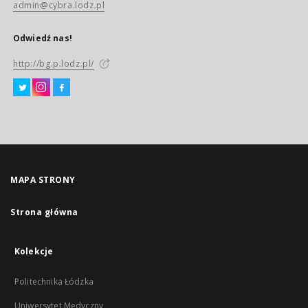
admin@cybra.lodz.pl
Odwiedź nas!
http://bg.p.lodz.pl/
MAPA STRONY
Strona główna
Kolekcje
Politechnika Łódzka
Uniwersytet Medyczny