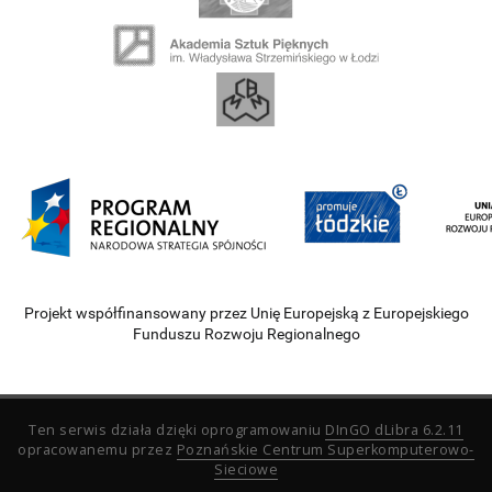
Projekt współfinansowany przez Unię Europejską z Europejskiego
Funduszu Rozwoju Regionalnego
Ten serwis działa dzięki oprogramowaniu
DInGO dLibra 6.2.11
opracowanemu przez
Poznańskie Centrum Superkomputerowo-
Sieciowe