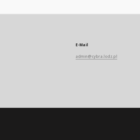
E-Mail
admin@cybra.lodz.pl