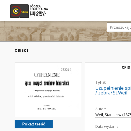
OBIEKT
OPIS
Tytuł:
Uzupełnienie sp
/ zebrał St.Weil
Autor:
Weil, Stanisław (187
Pokaż treść
Data wydania: