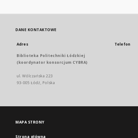
DANE KONTAKTOWE
Adres
Telefon
Biblioteka Politechniki Łódzkiej
(koordynator konsorcjum CYBRA)
ul. Wólczańska 223
93-005 Łódź, Polska
MAPA STRONY
Strona główna