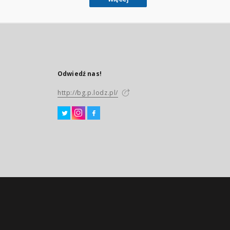
Odwiedź nas!
http://bg.p.lodz.pl/