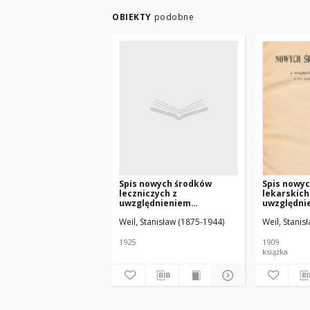
OBIEKTY
podobne
Spis nowych środków
Spis nowy
leczniczych z
lekarskich
uwzględnieniem
uwzględni
niezbędnych wskazówek o
niezbędny
Weil, Stanisław (1875-1944)
Weil, Stanis
ich składzie, synonimach i
ich składz
działaniu. Rok 1910-1925
działaniu
1925
1909
książka