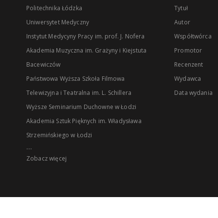
Politechnika Łódzka
Tytuł
Uniwersytet Medyczny
Autor
Instytut Medycyny Pracy im. prof. J. Nofera
Współtwórca
Akademia Muzyczna im. Grażyny i Kiejstuta
Promotor
Bacewiczów
Recenzent
Państwowa Wyższa Szkoła Filmowa
Wydawca
Telewizyjna i Teatralna im. L. Schillera
Data wydania
Wyższe Seminarium Duchowne w Łodzi
Akademia Sztuk Pięknych im. Władysława
Strzemińskiego w Łodzi
...
Zobacz więcej