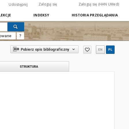
Zaloguj się
Zaloguj się (HAN UMed)
Udostępnij
EKCJE
INDEKSY
HISTORIA PRZEGLĄDANIA
sowane
?
Pobierz opis bibliograficzny
EN
PL
STRUKTURA