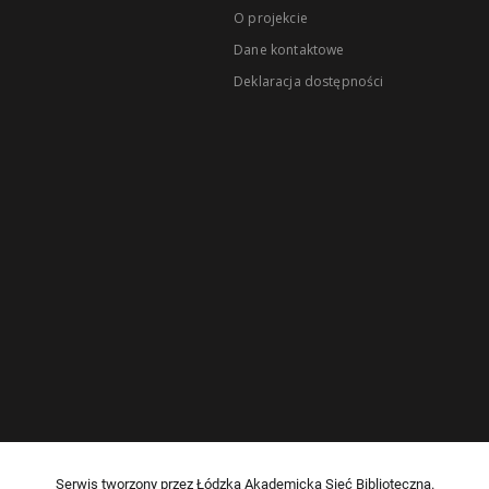
O projekcie
Dane kontaktowe
Deklaracja dostępności
Serwis tworzony przez Łódzką Akademicką Sieć Biblioteczną.