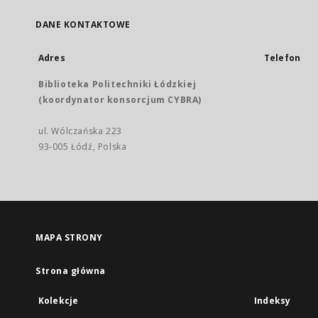
DANE KONTAKTOWE
Adres
Telefon
Biblioteka Politechniki Łódzkiej
(koordynator konsorcjum CYBRA)
ul. Wólczańska 223
93-005 Łódź, Polska
MAPA STRONY
Strona główna
Kolekcje
Indeksy