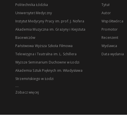
Politechnika Łódzka
Tytuł
Uniwersytet Medyczny
Autor
Instytut Medycyny Pracy im. prof. J. Nofera
Współtwórca
Akademia Muzyczna im. Grażyny i Kiejstuta
Promotor
Bacewiczów
Recenzent
Państwowa Wyższa Szkoła Filmowa
Wydawca
Telewizyjna i Teatralna im. L. Schillera
Data wydania
Wyższe Seminarium Duchowne w Łodzi
Akademia Sztuk Pięknych im. Władysława
Strzemińskiego w Łodzi
...
Zobacz więcej