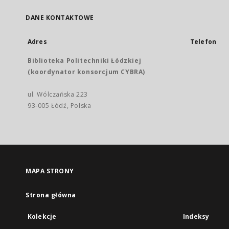
DANE KONTAKTOWE
Adres
Telefon
Biblioteka Politechniki Łódzkiej
(koordynator konsorcjum CYBRA)
ul. Wólczańska 223
93-005 Łódź, Polska
MAPA STRONY
Strona główna
Kolekcje
Indeksy