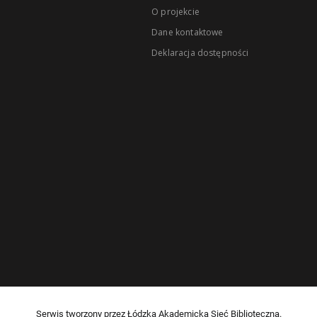
O projekcie
Dane kontaktowe
Deklaracja dostępności
Serwis tworzony przez Łódzką Akademicką Sieć Biblioteczną.