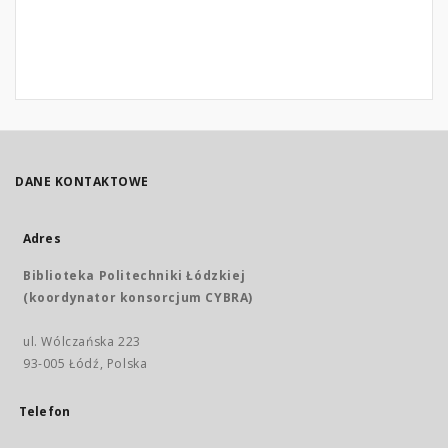
DANE KONTAKTOWE
Adres
Biblioteka Politechniki Łódzkiej
(koordynator konsorcjum CYBRA)
ul. Wólczańska 223
93-005 Łódź, Polska
Telefon