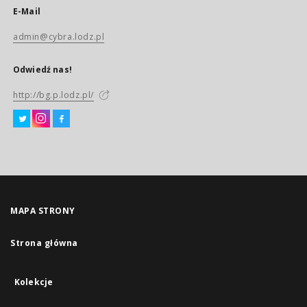
E-Mail
admin@cybra.lodz.pl
Odwiedź nas!
http://bg.p.lodz.pl/
MAPA STRONY
Strona główna
Kolekcje