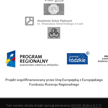
Projekt współfinansowany przez Unię Europejską z Europejskiego
Funduszu Rozwoju Regionalnego
Ten serwis działa dzięki oprogramowaniu
DInGO dLibra 6.2.11