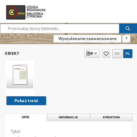
Wyszukiwanie zaawansowane
?
OBIEKT
EN
PL
Pokaż treść
OPIS
INFORMACJE
STRUKTURA
Tytuł: