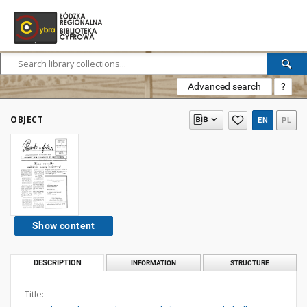
Advanced search
?
OBJECT
EN
PL
Show content
DESCRIPTION
INFORMATION
STRUCTURE
Title: