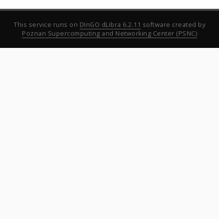
This service runs on
DInGO dLibra 6.2.11
software created by
Poznan Supercomputing and Networking Center (PSNC)