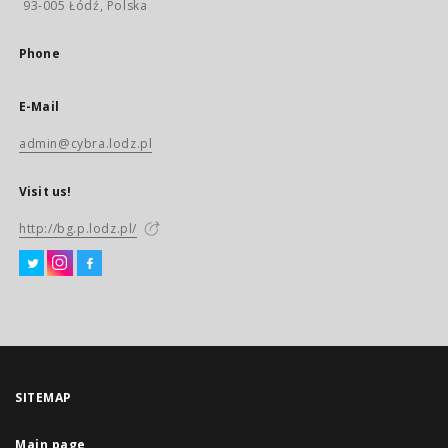
93-005 Łódź, Polska
Phone
E-Mail
admin@cybra.lodz.pl
Visit us!
http://bg.p.lodz.pl/
SITEMAP
Main page