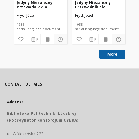
Jedyny Niezależny
Jedyny Niezależny
Je
Przewodnik dla
Przewodnik dla
Pr
Właścicieli Kin w Polsce
Właścicieli Kin w Polsce
Wła
Fryd, Józef
Fryd, Józef
Fry
nr 5 (1938)
nr 6 (1938)
nr 
1938
1938
193
serial language document
serial language document
More
CONTACT DETAILS
Address
Biblioteka Politechniki Łódzkiej
(koordynator konsorcjum CYBRA)
ul. Wólczańska 223