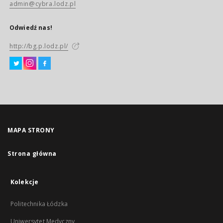
admin@cybra.lodz.pl
Odwiedź nas!
http://bg.p.lodz.pl/
MAPA STRONY
Strona główna
Kolekcje
Politechnika Łódzka
Uniwersytet Medyczny