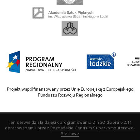
Projekt współfinansowany przez Unię Europejską z Europejskiego
Funduszu Rozwoju Regionalnego
Ten serwis działa dzięki oprogramowaniu
DInGO dLibra 6.2.11
opracowanemu przez
Poznańskie Centrum Superkomputerowo-
Sieciowe