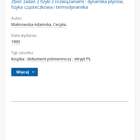
Zbiór zadań z fizyki z rozwiązaniami : dynamika płynów,
fizyka cząsteczkowa i termodynamika
Autor:
Malinowska-Adamska, Cecylia.
Data wydania:
1993
Typ zasobu:
książka
;
dokument piśmienniczy
;
skrypt PŁ
Więcej