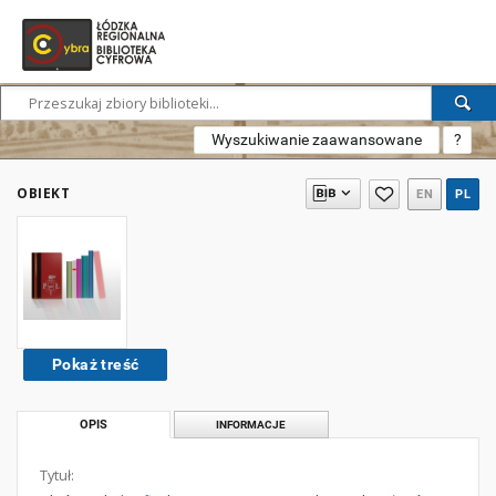
Wyszukiwanie zaawansowane
?
OBIEKT
EN
PL
Pokaż treść
OPIS
INFORMACJE
Tytuł: