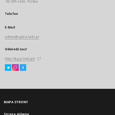
93-005 Łódź, Polska
Telefon
E-Mail
admin@cybra.lodz.pl
Odwiedź nas!
http://bg.p.lodz.pl/
MAPA STRONY
Strona główna