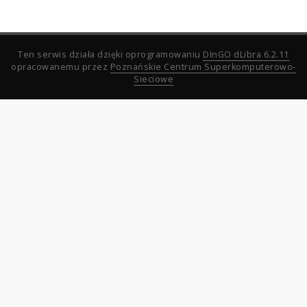
Ten serwis działa dzięki oprogramowaniu
DInGO dLibra 6.2.11
opracowanemu przez
Poznańskie Centrum Superkomputerowo-
Sieciowe