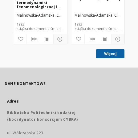
termodynamiki
fenomenologicznej i
statystycznej
Malinowska-Adamska, Cecylia.
Malinowska-Adamska, Cecylia.
Wikt
1993
1993
książka dokument piśmienniczy skrypt PŁ
książka dokument piśmienn
Więcej
DANE KONTAKTOWE
Adres
Biblioteka Politechniki Łódzkiej
(koordynator konsorcjum CYBRA)
ul. Wólczańska 223