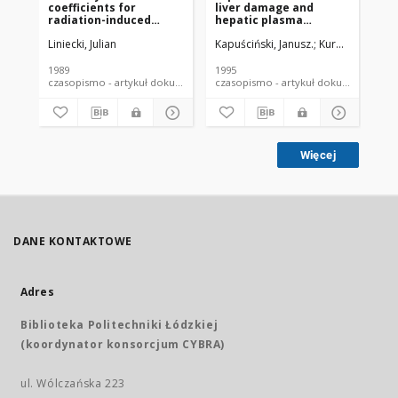
coefficients for
liver damage and
li
radiation-induced
hepatic plasma
he
cancer at high doses
clearance of 99mTc-
cl
Liniecki, Julian
Kapuściński, Janusz.
Kuroszczyk, Jac
Kap
and dose-rates, and
mebrofenin
me
extrapolation to the
(iminodiacetate
(i
low dose domain
derivative). III. Chronic
der
1989
1995
199
CCL4-induced liver
ac
czasopismo - artykuł dokument piśmienniczy
czasopismo - artykuł dokument
damage with eventual
li
cirrhosis in rabbits
Więcej
DANE KONTAKTOWE
Adres
Biblioteka Politechniki Łódzkiej
(koordynator konsorcjum CYBRA)
ul. Wólczańska 223