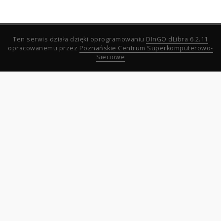
Ten serwis działa dzięki oprogramowaniu
DInGO dLibra 6.2.11
opracowanemu przez
Poznańskie Centrum Superkomputerowo-
Sieciowe