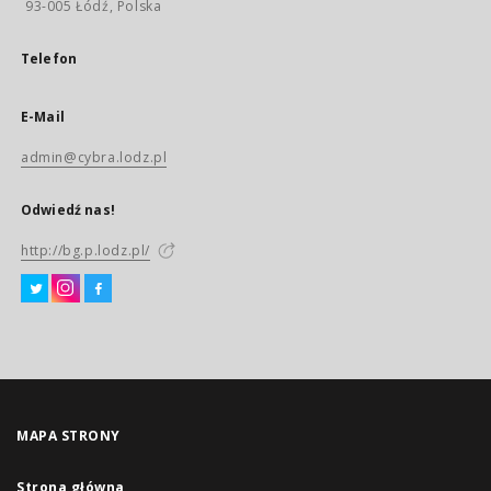
93-005 Łódź, Polska
Telefon
E-Mail
admin@cybra.lodz.pl
Odwiedź nas!
http://bg.p.lodz.pl/
MAPA STRONY
Strona główna