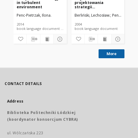
in turbulent
projektowania
environment
strategii
przedsiębiorstwa :
Penc-Pietrzak, Ilona.
Berliński, Lechosław.
Penc-Pietrzak, 
konstrukcja i
technologia
2014
2004
book language document monograph
book language document
More
CONTACT DETAILS
Address
Biblioteka Politechniki Łódzkiej
(koordynator konsorcjum CYBRA)
ul. Wólczańska 223