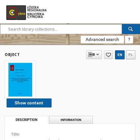
Advanced search
?
OBJECT
EN
PL
Show content
DESCRIPTION
INFORMATION
Title: