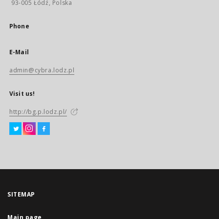
93-005 Łódź, Polska
Phone
E-Mail
admin@cybra.lodz.pl
Visit us!
http://bg.p.lodz.pl/
SITEMAP
Main page