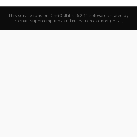
This service runs on
DInGO dLibra 6.2.11
software created by
Poznan Supercomputing and Networking Center (PSNC)