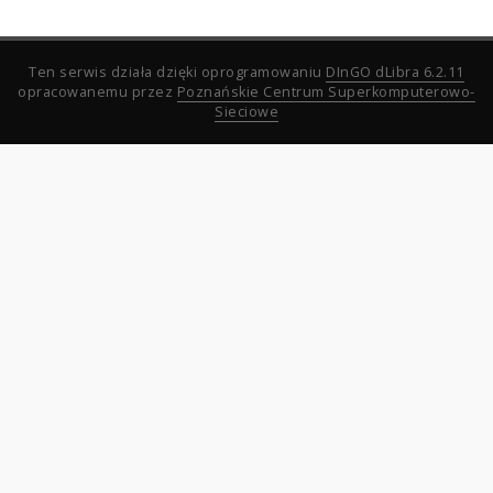
Ten serwis działa dzięki oprogramowaniu
DInGO dLibra 6.2.11
opracowanemu przez
Poznańskie Centrum Superkomputerowo-
Sieciowe