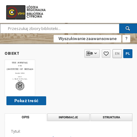
Wyszukiwanie zaawansowane
?
OBIEKT
EN
PL
Pokaż treść
OPIS
INFORMACJE
STRUKTURA
Tytuł: