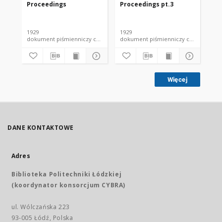
Proceedings
Proceedings pt.3
Pr
1929
1929
192
dokument piśmienniczy czasopismo
dokument piśmienniczy czasopismo
Więcej
DANE KONTAKTOWE
Adres
Biblioteka Politechniki Łódzkiej
(koordynator konsorcjum CYBRA)
ul. Wólczańska 223
93-005 Łódź, Polska