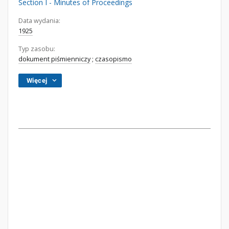
Section I - Minutes of Proceedings
Data wydania:
1925
Typ zasobu:
dokument piśmienniczy
;
czasopismo
Więcej