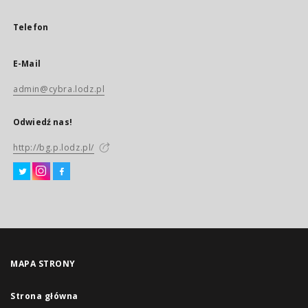
Telefon
E-Mail
admin@cybra.lodz.pl
Odwiedź nas!
http://bg.p.lodz.pl/
MAPA STRONY
Strona główna