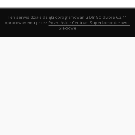
Ten serwis działa dzięki oprogramowaniu
DInGO dLibra 6.2.11
opracowanemu przez
Poznańskie Centrum Superkomputerowo-
Sieciowe