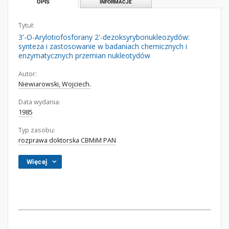
OPIS
INFORMACJE
Tytuł:
3'-O-Arylotiofosforany 2'-dezoksyrybonukleozydów:
synteza i zastosowanie w badaniach chemicznych i
enzymatycznych przemian nukleotydów
Autor:
Niewiarowski, Wojciech.
Data wydania:
1985
Typ zasobu:
rozprawa doktorska CBMiM PAN
Więcej