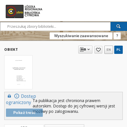
Wyszukiwanie zaawansowane
?
OBIEKT
EN
PL
Dostęp
Ta publikacja jest chroniona prawem
ograniczony
autorskim. Dostęp do jej cyfrowej wersji jest
możliwy po zalogowaniu.
Pokaż treść