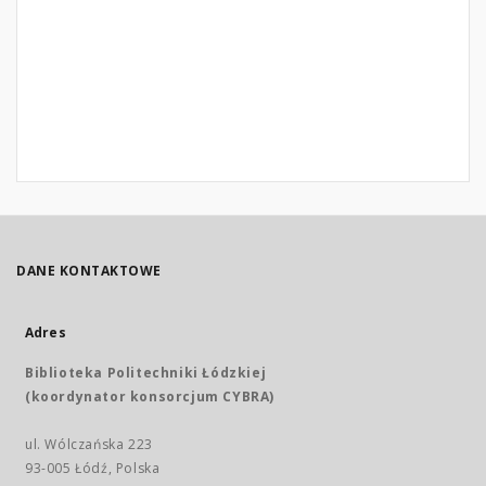
DANE KONTAKTOWE
Adres
Biblioteka Politechniki Łódzkiej
(koordynator konsorcjum CYBRA)
ul. Wólczańska 223
93-005 Łódź, Polska