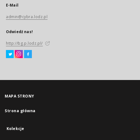
E-Mail
admin@cybra.lodz.pl
Odwiedź nas!
http://bg.p.lodz.pl/
MAPA STRONY
Strona główna
Kolekcje