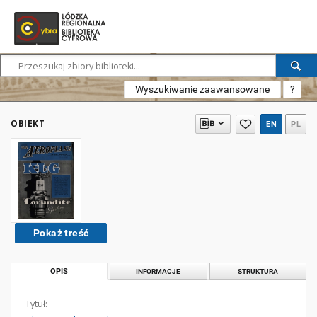
Wyszukiwanie zaawansowane
?
OBIEKT
EN
PL
Pokaż treść
OPIS
INFORMACJE
STRUKTURA
Tytuł: