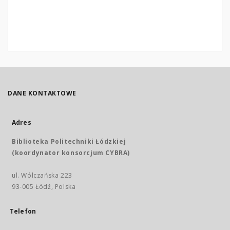
DANE KONTAKTOWE
Adres
Biblioteka Politechniki Łódzkiej
(koordynator konsorcjum CYBRA)
ul. Wólczańska 223
93-005 Łódź, Polska
Telefon