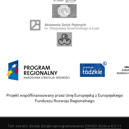
Projekt współfinansowany przez Unię Europejską z Europejskiego
Funduszu Rozwoju Regionalnego
Ten serwis działa dzięki oprogramowaniu
DInGO dLibra 6.2.11